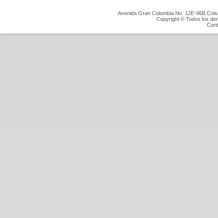
Avenida Gran Colombia No. 12E-96B Colsa
Copyright © Todos los de
Cont